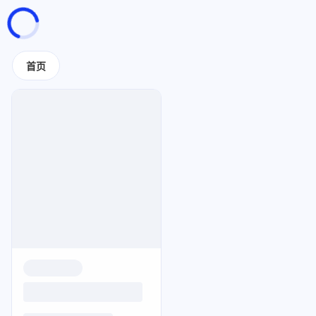
页面加载中
随便逛逛
首页
博客分类
文章标签
复制地址
深色模式